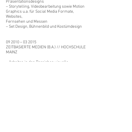
Präsentationsdesigns
– Storytelling, Videobearbeitung sowie Motion
Graphics u.a. für Social Media Formate,
Websites,
Fernsehen und Messen
– Set Design, Bühnenbild und Kostümdesign
09 2010 – 03 2015
ZEITBASIERTE MEDIEN (B.A.) // HOCHSCHULE
MAINZ
– Arbeiten in den Bereichen visuelle
Kommunikation, Grafik, Bewegtbild, Set Design
sowie Medienmanagement
2007 – 2009
GRAFIKDESIGN // AKTZWEI GMBH
– Logoentwicklungen, Grafikdesign und
Mediengestaltung
2005 – 2007
STUDIUM AN DER RUPRECHT-KARLS-